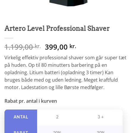
Artero Level Professional Shaver
Den
Den
1.199,00
399,00
kr.
kr.
oprindelige
aktuelle
Virkelig effektiv professional shaver som går super tæt
pris
pris
på huden. Op til 80 minutters barbering på en
var:
er:
opladning. Litium batteri (opladning 3 timer) Kan
1.199,00 kr..
399,00 kr..
bruges både med og uden ledning. Meget kraftfuld
motor. Ladestation og lille Børste medfølger.
Rabat pr. antal i kurven
ANTAL
2
3 +