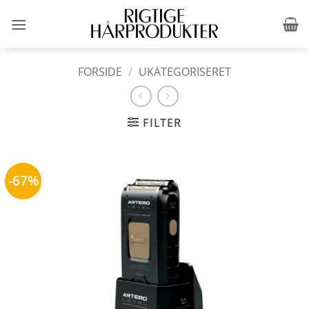
Fortsæt
til
indhold
FORSIDE
/
UKATEGORISERET
FILTER
-67%