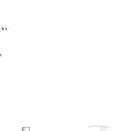
older
e