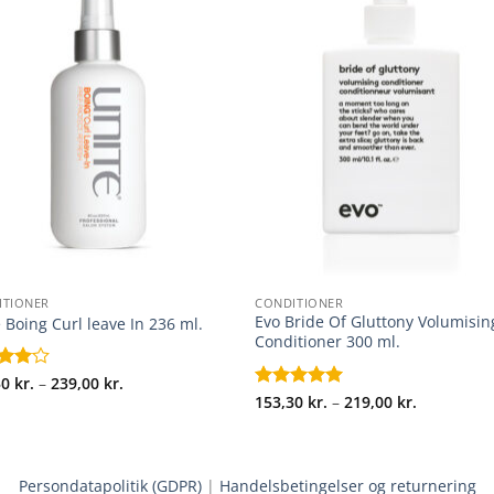
+
ITIONER
CONDITIONER
Evo Bride Of Gluttony Volumisin
 Boing Curl leave In 236 ml.
Conditioner 300 ml.
Prisinterval:
ret
30
kr.
–
239,00
kr.
167,30 kr.
Prisinterva
af
Vurderet
153,30
kr.
5
–
219,00
kr.
til
153,30 kr.
ud af 5
239,00 kr.
til
219,00 kr.
Persondatapolitik (GDPR)
|
Handelsbetingelser og returnering