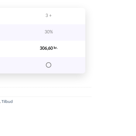
kr..
3 +
30%
306,60
kr.
,
Tilbud