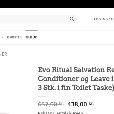
LOG IND / 
K
BØRSTER
TILBUD
NER
Evo Ritual Salvation 
Conditioner og Leave 
3 Stk. i fin Toilet Taske
Den
Den
657,00
438,00
kr.
kr.
oprindelige
aktuel
Rabat pr. antal i kurven