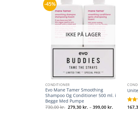
-45%
IKKE PÅ LAGER
+
+
CONDITIONER
COND
othing Cream 125
Evo Mane Tamer Smoothing
Unite
Shampoo Og Conditioner 500 ml. i
Begge Med Pumpe
Prisinterval:
730,00
kr.
279,30
kr.
–
399,00
kr.
Vurde
167,
279,30 kr.
Prisinterval:
4
ud 
00
kr.
til
111,30 kr.
5
399,00 kr.
til
159,00 kr.