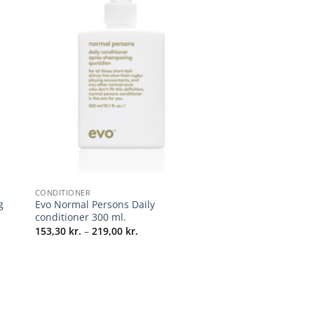
+
CONDITIONER
g
Evo Normal Persons Daily
conditioner 300 ml.
Prisinterval:
153,30
kr.
–
219,00
kr.
153,30 kr.
til
l:
219,00 kr.