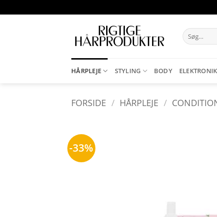
Fortsæt
til
indhold
Søg
efter:
HÅRPLEJE
STYLING
BODY
ELEKTRONI
FORSIDE
/
HÅRPLEJE
/
CONDITIO
-33%