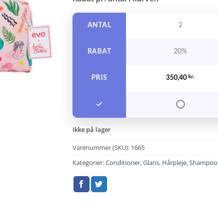
pris
pris
var:
er:
657,00 kr..
438,00 
ANTAL
2
RABAT
20%
PRIS
350,40
kr.
Ikke på lager
Varenummer (SKU):
1665
Kategorier:
Conditioner
,
Glans
,
Hårpleje
,
Shampoo