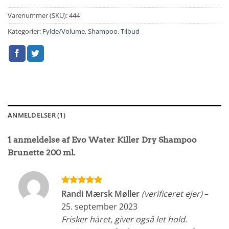
Varenummer (SKU):
444
Kategorier:
Fylde/Volume
,
Shampoo
,
Tilbud
ANMELDELSER (1)
1 anmeldelse af
Evo Water Killer Dry Shampoo
Brunette 200 ml.
Vurderet
5
Randi Mærsk Møller
(verificeret ejer)
–
ud af 5
25. september 2023
Frisker håret, giver også let hold.