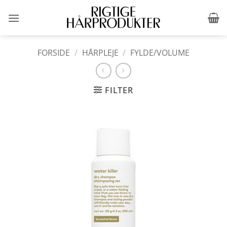
Fortsæt
til
indhold
FORSIDE
/
HÅRPLEJE
/
FYLDE/VOLUME
FILTER