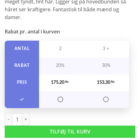
meget tyndt, fint hår. Ligger sig på hovedbunden så
håret ser kraftigere. Fantastisk til både mænd og
damer.
Rabat pr. antal i kurven
ANTAL
2
3 +
RABAT
20%
30%
PRIS
175,20
kr.
153,30
kr.
Evo Water Killer Dry Shampoo Brunette 200 ml. antal
TILFØJ TIL KURV