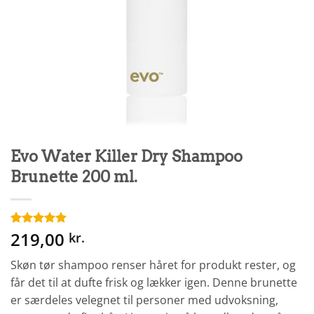
Evo Water Killer Dry Shampoo
Brunette 200 ml.
219,00
Bedømt
1
kr.
som
5
ud
af 5 baseret
Skøn tør shampoo renser håret for produkt rester, og
på
kundebedømmelse
får det til at dufte frisk og lækker igen. Denne brunette
er særdeles velegnet til personer med udvoksning,