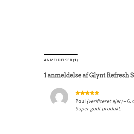
ANMELDELSER (1)
1 anmeldelse af
Glynt Refresh 
Vurderet
5
Poul
(verificeret ejer)
–
6.
ud af 5
Super godt produkt.