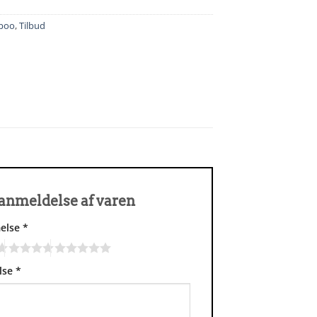
poo
,
Tilbud
n anmeldelse af varen
else
*
lse
*