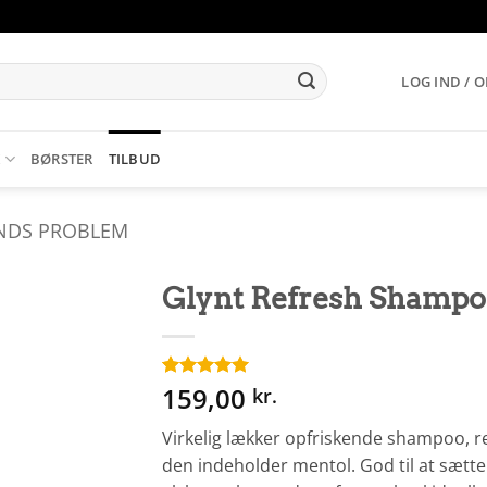
LOG IND / 
K
BØRSTER
TILBUD
NDS PROBLEM
Glynt Refresh Shampo
159,00
Bedømt
1
kr.
som
5
ud
af 5 baseret
Virkelig lækker opfriskende shampoo, r
på
kundebedømmelse
den indeholder mentol. God til at sætte 