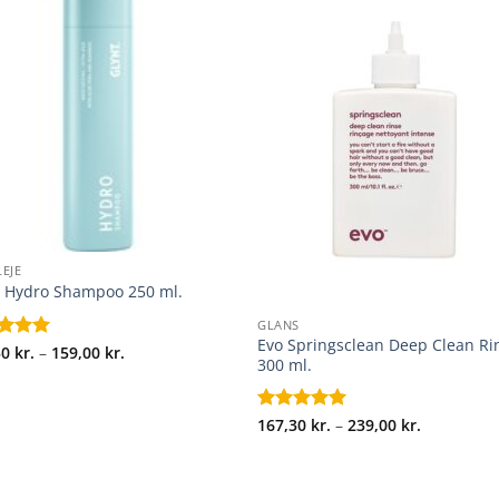
EJE
+
t Hydro Shampoo 250 ml.
GLANS
Evo Springsclean Deep Clean Ri
Prisinterval:
eret
30
kr.
5
–
159,00
kr.
300 ml.
111,30 kr.
f 5
til
159,00 kr.
Prisinterva
Vurderet
167,30
kr.
5
–
239,00
kr.
167,30 kr.
ud af 5
til
239,00 kr.