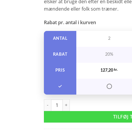
elsker at bruge den efter en beskidt elle
mændende eller folk som træner.
Rabat pr. antal i kurven
ANTAL
2
RABAT
20%
PRIS
127,20
kr.
Glynt Refresh Shampoo 250 ml. antal
TILFØJ 