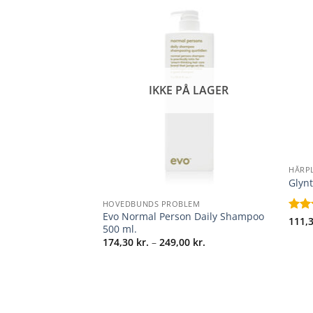
Å LAGER
IKKE PÅ LAGER
+
HÅRPL
+
Glyn
HOVEDBUNDS PROBLEM
n Daily
Evo Normal Person Daily Shampoo
Vurd
111,
l.
500 ml.
ud a
Prisinterval:
Prisinterval:
00
kr.
174,30
kr.
–
249,00
kr.
174,30 kr.
174,30 kr.
til
til
249,00 kr.
249,00 kr.