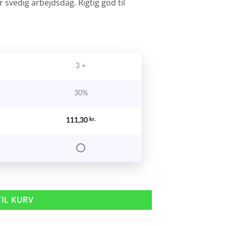
r svedig arbejdsdag. Rigtig god til
3 +
30%
111,30
kr.
TIL KURV