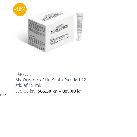
-10%
+
HÅRPLEJE
My Organics Skin Scalp Purified 12
stk. af 15 ml.
Prisinterval:
899,00
kr.
566,30
kr.
–
809,00
kr.
nse
566,30 kr.
til
809,00 kr.
l: