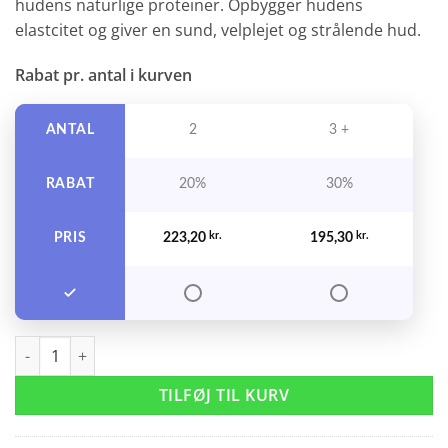
hudens naturlige proteiner. Opbygger hudens
399,00 kr..
279,00 kr..
elastcitet og giver en sund, velplejet og strålende hud.
Rabat pr. antal i kurven
ANTAL
2
3 +
RABAT
20%
30%
PRIS
223,20
kr.
195,30
kr.
My Organics Good Night Cream 50 ml. antal
TILFØJ TIL KURV