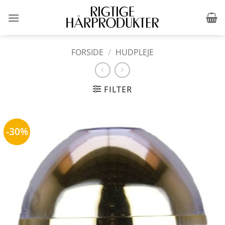
Fortsæt
til
indhold
FORSIDE
/
HUDPLEJE
FILTER
-30%