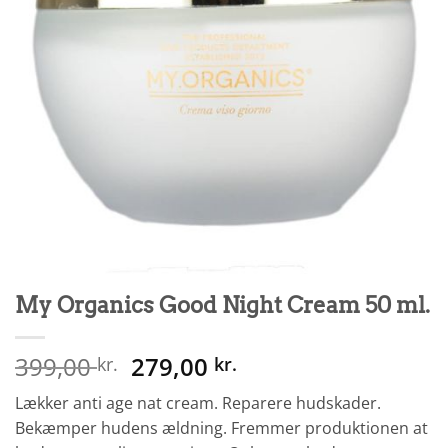
My Organics Good Night Cream 50 ml.
Den
Den
399,00
279,00
kr.
kr.
oprindelige
aktuelle
Lækker anti age nat cream. Reparere hudskader.
pris
pris
Bekæmper hudens ældning. Fremmer produktionen at
var:
er: