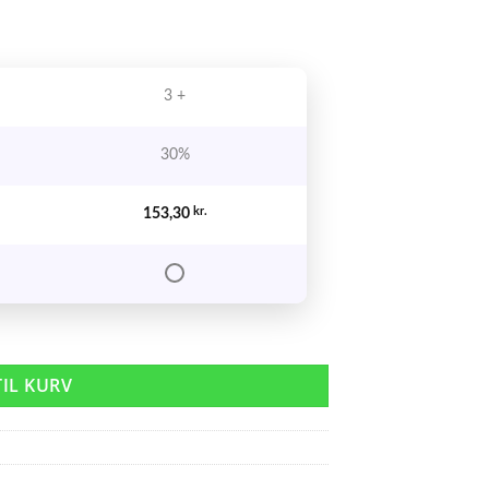
3 +
30%
153,30
kr.
 Strong 250 ml antal
TIL KURV