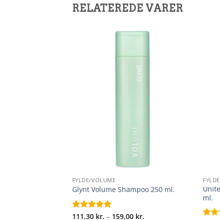
RELATEREDE VARER
+
+
FYLDE/VOLUME
FYLD
Unit
itioner 236 ml.
Glynt Volume Shampoo 250 ml.
ml.
Prisinterval:
Prisinterval:
00
kr.
Vurderet
111,30
kr.
5
–
159,00
kr.