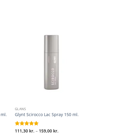
+
GLANS
 ml.
Glynt Scirocco Lac Spray 150 ml.
l:
Prisinterval:
Vurderet
111,30
kr.
5
–
159,00
kr.