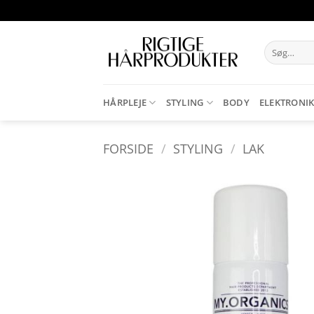
Fortsæt
til
indhold
Søg
efter:
HÅRPLEJE
STYLING
BODY
ELEKTRONI
FORSIDE
/
STYLING
/
LAK