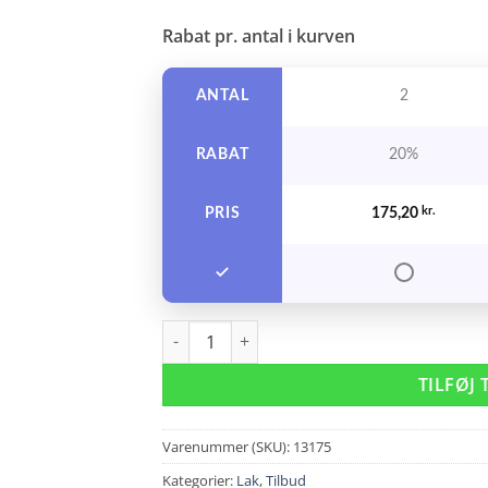
Rabat pr. antal i kurven
ANTAL
2
RABAT
20%
PRIS
175,20
kr.
My Organics Hydrating Ecological Hairspray
TILFØJ 
Varenummer (SKU):
13175
Kategorier:
Lak
,
Tilbud