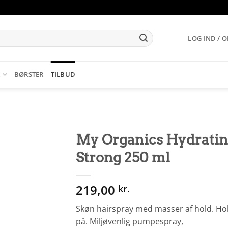
LOG IND / 
K
BØRSTER
TILBUD
My Organics Hydrating
Strong 250 ml
219,00
kr.
Skøn hairspray med masser af hold. Hol
på. Miljøvenlig pumpespray,