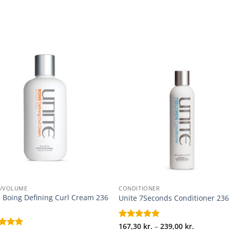
+
E/VOLUME
CONDITIONER
e Boing Defining Curl Cream 236
Unite 7Seconds Conditioner 236
Prisinterva
Vurderet
167,30
kr.
5
–
239,00
kr.