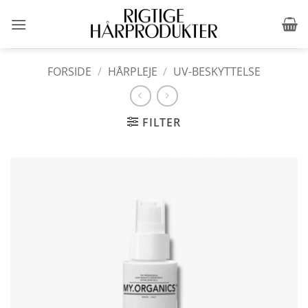
Fortsæt
til
indhold
FORSIDE
/
HÅRPLEJE
/
UV-BESKYTTELSE
FILTER