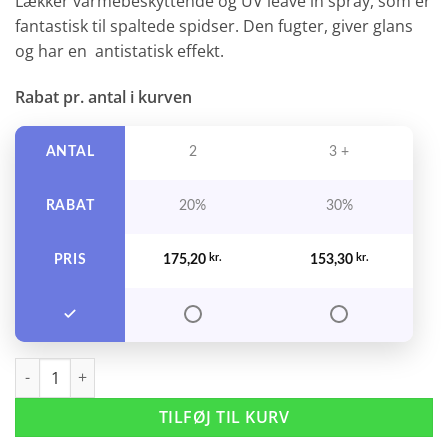
Lækker varmebeskyttende og UV leave in spray, som er
fantastisk til spaltede spidser. Den fugter, giver glans
og har en antistatisk effekt.
Rabat pr. antal i kurven
ANTAL
2
3 +
RABAT
20%
30%
PRIS
175,20
kr.
153,30
kr.
My Organics Revival Leave-in Mist 120 ml. antal
TILFØJ TIL KURV