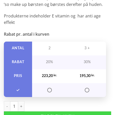
‘so make up børsten og børstes derefter på huden.
Produkterne indeholder E vitamin og har anti age
effekt
Rabat pr. antal i kurven
ANTAL
2
3 +
RABAT
20%
30%
PRIS
223,20
kr.
195,30
kr.
That 'so Face Up Medium Nude 75 ml. antal