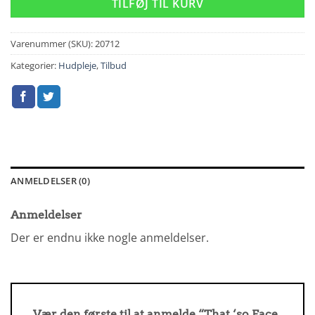
TILFØJ TIL KURV
Varenummer (SKU):
20712
Kategorier:
Hudpleje
,
Tilbud
ANMELDELSER (0)
Anmeldelser
Der er endnu ikke nogle anmeldelser.
Vær den første til at anmelde “That ‘so Face