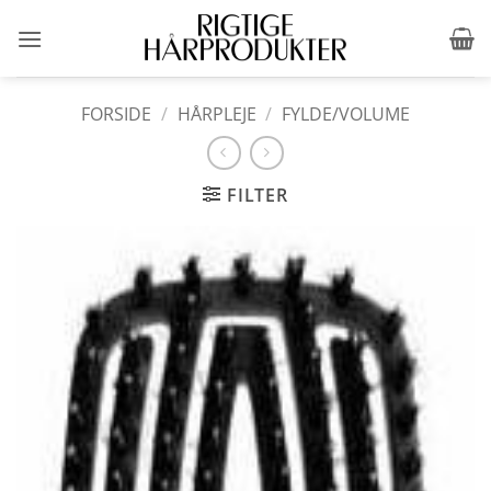
Fortsæt
til
indhold
FORSIDE
/
HÅRPLEJE
/
FYLDE/VOLUME
FILTER