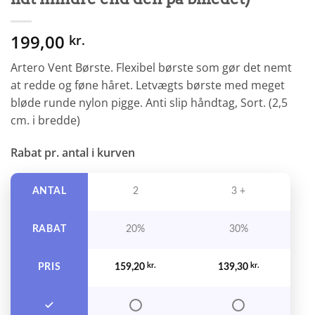
199,00
kr.
Artero Vent Børste. Flexibel børste som gør det nemt
at redde og føne håret. Letvægts børste med meget
bløde runde nylon pigge. Anti slip håndtag, Sort. (2,5
cm. i bredde)
Rabat pr. antal i kurven
ANTAL
2
3 +
RABAT
20%
30%
PRIS
159,20
kr.
139,30
kr.