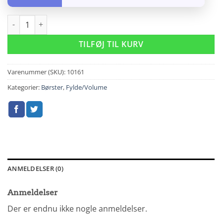
Artero Ge-Bion 17 Hårbørste (Ny Str. så lidt mindre end den på 
TILFØJ TIL KURV
Varenummer (SKU):
10161
Kategorier:
Børster
,
Fylde/Volume
ANMELDELSER (0)
Anmeldelser
Der er endnu ikke nogle anmeldelser.