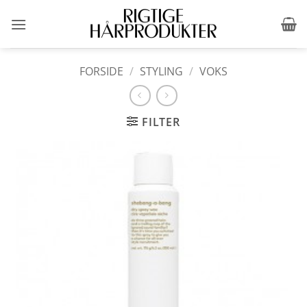
Fortsæt
til
indhold
FORSIDE
/
STYLING
/
VOKS
FILTER