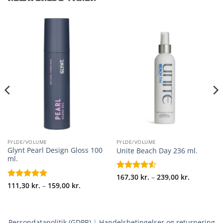
FYLDE/VOLUME
FYLDE/VOLUME
Glynt Pearl Design Gloss 100
Unite Beach Day 236 ml.
ml.
Prisinterva
Vurderet
167,30
kr.
–
239,00
kr.
167,30 kr.
val:
Prisinterval:
4.5
ud af
Vurderet
111,30
kr.
5
–
159,00
kr.
til
r.
111,30 kr.
5
ud af 5
239,00 kr.
til
r.
159,00 kr.
Persondatapolitik (GDPR)
|
Handelsbetingelser og returnering