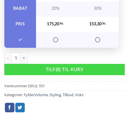
RABAT
20%
30%
PRIS
175,20
kr.
153,30
kr.
Evo She Bang a Bang 200 ml. antal
TILFØJ TIL KURV
Varenummer (SKU):
551
Kategorier:
Fylde/Volume
,
Styling
,
Tilbud
,
Voks