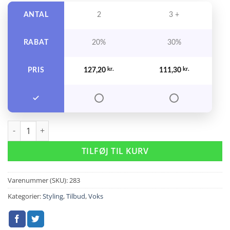
ANTAL
2
3 +
RABAT
20%
30%
PRIS
127,20
kr.
111,30
kr.
Glynt Bora Paste 75 ml. antal
TILFØJ TIL KURV
Varenummer (SKU):
283
Kategorier:
Styling
,
Tilbud
,
Voks