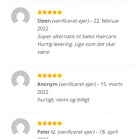
Vurderet
5
Steen
(verificeret ejer)
–
22. februar
ud af 5
2022
Super alternativ til Swiss Haircare.
Hurtig levering. Lige som det skal
være.
Vurderet
5
Anonym
(verificeret ejer)
–
15. marts
ud af 5
2022
hurtigt, nemt og billigt
Vurderet
5
Peter U.
(verificeret ejer)
–
18. april
ud af 5