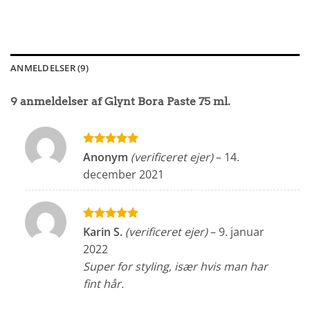
ANMELDELSER (9)
9 anmeldelser af
Glynt Bora Paste 75 ml.
Vurderet
5
Anonym
(verificeret ejer)
–
14.
ud af 5
december 2021
Vurderet
5
Karin S.
(verificeret ejer)
–
9. januar
ud af 5
2022
Super for styling, især hvis man har
fint hår.