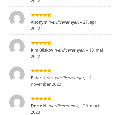
2022
Vurderet
5
Anonym
(verificeret ejer)
–
27. april
ud af 5
2022
Vurderet
5
Kim Bilskov
(verificeret ejer)
–
10. maj
ud af 5
2022
Vurderet
5
Peter Ulrick
(verificeret ejer)
–
2.
ud af 5
november 2022
Vurderet
5
Dorte N.
(verificeret ejer)
–
29. marts
ud af 5
2023