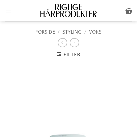
Fortsæt
til
indhold
FORSIDE
/
STYLING
/
VOKS
FILTER