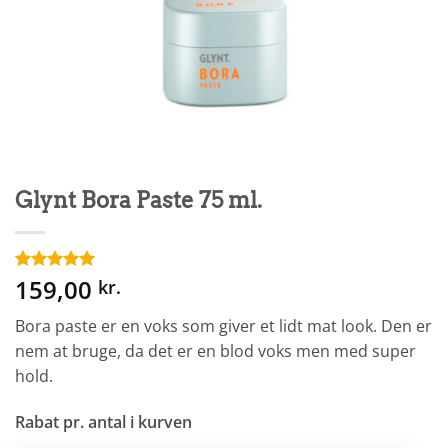
Glynt Bora Paste 75 ml.
159,00
Bedømt
9
kr.
som
5
ud
af 5 baseret
Bora paste er en voks som giver et lidt mat look. Den er
på
kundebedømmelser
nem at bruge, da det er en blod voks men med super
hold.
Rabat pr. antal i kurven