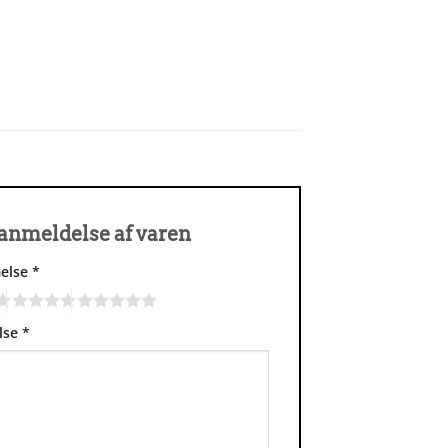
n anmeldelse af varen
else
*
lse
*