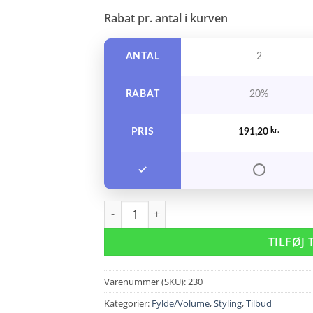
Rabat pr. antal i kurven
ANTAL
2
RABAT
20%
PRIS
191,20
kr.
Unite Liquid Volume Spray 118 ml. antal
TILFØJ 
Varenummer (SKU):
230
Kategorier:
Fylde/Volume
,
Styling
,
Tilbud