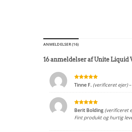
ANMELDELSER (16)
16 anmeldelser af
Unite Liquid 
Vurderet
5
Tinne F.
(verificeret ejer)
–
ud af 5
Vurderet
5
Berit Bolding
(verificeret e
ud af 5
Fint produkt og hurtig leve