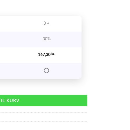
3 +
30%
167,30
kr.
TIL KURV