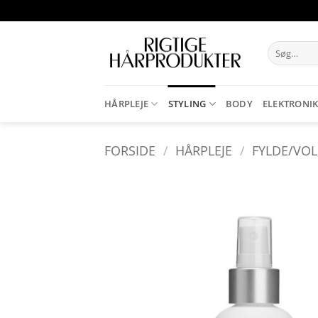
Fortsæt
til
indhold
Søg
efter:
HÅRPLEJE
STYLING
BODY
ELEKTRONI
FORSIDE
/
HÅRPLEJE
/
FYLDE/VO