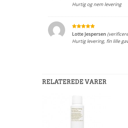
ud af 5
Hurtig og nem levering
Vurderet
5
Lotte Jespersen
(verificere
ud af 5
Hurtig levering, fin lille g
RELATEREDE VARER