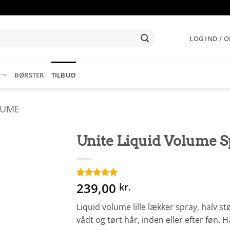
LOG IND / 
K
BØRSTER
TILBUD
LUME
Unite Liquid Volume Sp
239,00
Bedømt
16
kr.
som
5
ud
af 5 baseret
Liquid volume lille lækker spray, halv st
på
kundebedømmelser
vådt og tørt hår, inden eller efter føn. 