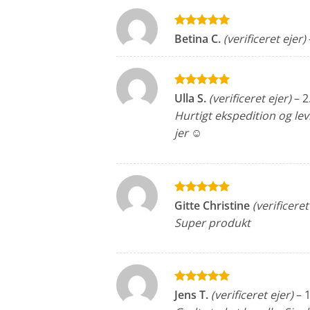
Vurderet
5
Betina C.
(verificeret ejer)
ud af 5
Vurderet
5
Ulla S.
(verificeret ejer)
–
2
ud af 5
Hurtigt ekspedition og lev
jer ☺️
Vurderet
5
Gitte Christine
(verificeret
ud af 5
Super produkt
Vurderet
5
Jens T.
(verificeret ejer)
–
1
ud af 5