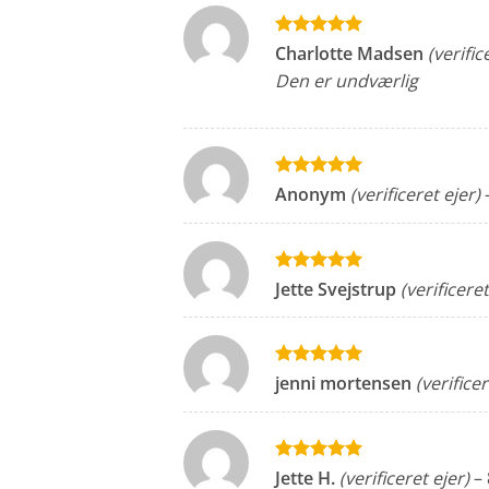
Vurderet
5
Charlotte Madsen
(verific
ud af 5
Den er undværlig
Vurderet
5
Anonym
(verificeret ejer)
ud af 5
Vurderet
5
Jette Svejstrup
(verificeret
ud af 5
Vurderet
5
jenni mortensen
(verificer
ud af 5
Vurderet
5
Jette H.
(verificeret ejer)
–