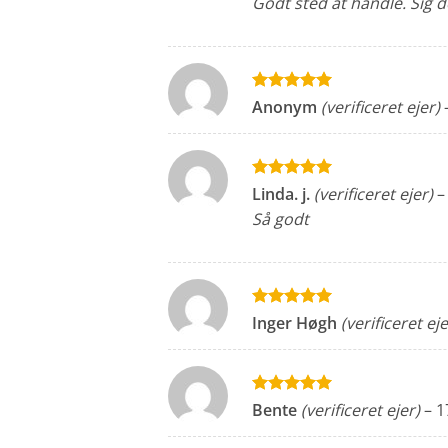
Godt sted at handle. Sig de
Vurderet
5
Anonym
(verificeret ejer)
ud af 5
Vurderet
5
Linda. j.
(verificeret ejer)
–
ud af 5
Så godt
Vurderet
5
Inger Høgh
(verificeret eje
ud af 5
Vurderet
5
Bente
(verificeret ejer)
–
1
ud af 5