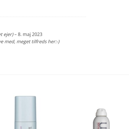
t ejer)
–
8. maj 2023
ave med, meget tilfreds her:-)