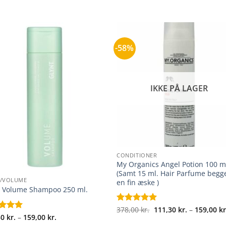
-58%
IKKE PÅ LAGER
+
CONDITIONER
My Organics Angel Potion 100 m
(Samt 15 ml. Hair Parfume begge
E/VOLUME
en fin æske )
t Volume Shampoo 250 ml.
Vurderet
378,00
kr.
5
111,30
kr.
–
159,00
kr
Prisinterval:
eret
30
kr.
5
–
159,00
kr.
ud af 5
111,30 kr.
f 5