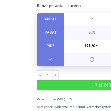
Rabat pr. antal i kurven
ANTAL
2
RABAT
20%
PRIS
191,20
kr.
Unite Blow & Set Lotion 236 ml. antal
TILFØJ 
Varenummer (SKU):
555
Kategorier:
Fylde/Volume
,
Tilbud
,
Varmebeskyttel