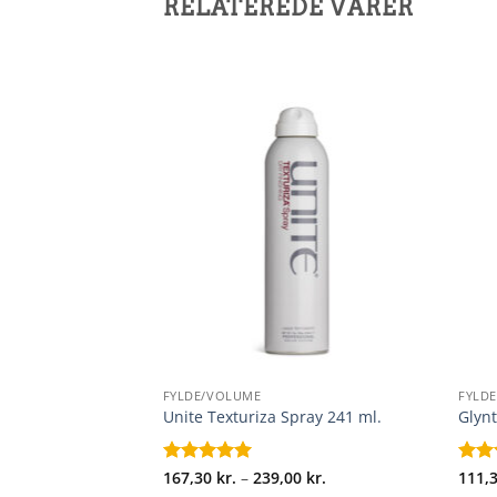
RELATEREDE VARER
+
+
FYLDE/VOLUME
FYLD
al Leave-in Mist
Unite Texturiza Spray 241 ml.
Glyn
Prisinterval:
00
kr.
153,30 kr.
Prisinterval:
Vurderet
167,30
kr.
–
239,00
kr.
Vurd
111,
til
167,30 kr.
4.94
ud af
ud a