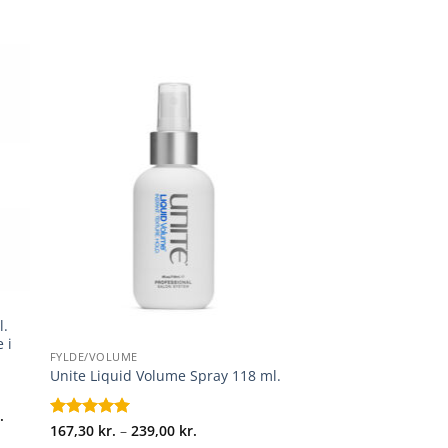
+
l.
 i
FYLDE/VOLUME
Unite Liquid Volume Spray 118 ml.
Prisinterval:
.
111,30 kr.
Prisinterval:
Vurderet
167,30
kr.
5
–
239,00
kr.
til
167,30 kr.
ud af 5