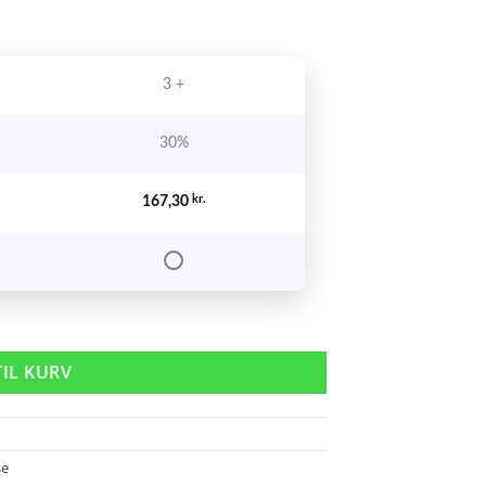
3 +
30%
167,30
kr.
TIL KURV
se