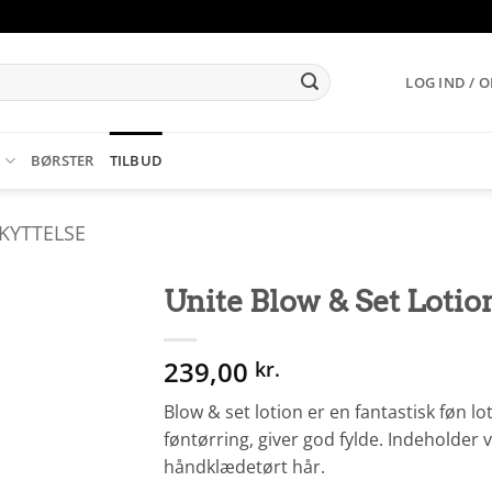
LOG IND / 
K
BØRSTER
TILBUD
KYTTELSE
Unite Blow & Set Lotio
239,00
kr.
Blow & set lotion er en fantastisk føn 
føntørring, giver god fylde. Indeholder 
håndklædetørt hår.