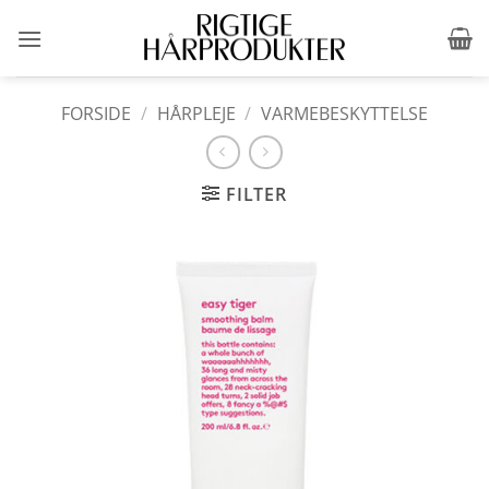
Fortsæt
til
indhold
FORSIDE
/
HÅRPLEJE
/
VARMEBESKYTTELSE
FILTER