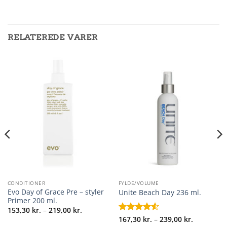
RELATEREDE VARER
CONDITIONER
FYLDE/VOLUME
Evo Day of Grace Pre – styler
Unite Beach Day 236 ml.
Primer 200 ml.
Prisinterval:
153,30
kr.
–
219,00
kr.
153,30 kr.
Prisinterva
Vurderet
167,30
kr.
–
239,00
kr.
til
167,30 kr.
4.5
ud af