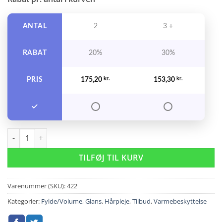
ANTAL
2
3 +
RABAT
20%
30%
PRIS
175,20
kr.
153,30
kr.
Evo Easy Tiger smoothing Balm 200 ml. antal
TILFØJ TIL KURV
Varenummer (SKU):
422
Kategorier:
Fylde/Volume
,
Glans
,
Hårpleje
,
Tilbud
,
Varmebeskyttelse