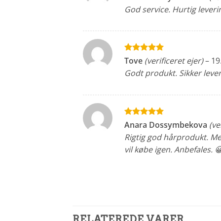
ud af 5
God service. Hurtig lever
Vurderet
5
Tove
(verificeret ejer)
–
19
ud af 5
Godt produkt. Sikker leve
Vurderet
5
Anara Dossymbekova
(ve
ud af 5
Rigtig god hårprodukt. Meg
vil købe igen. Anbefales. 
RELATEREDE VARER