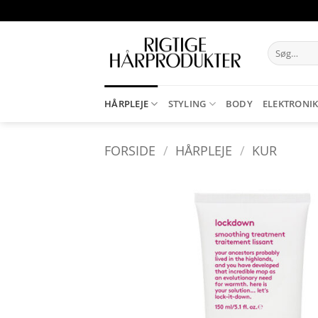
Fortsæt
til
indhold
Søg
efter:
HÅRPLEJE
STYLING
BODY
ELEKTRONI
FORSIDE
/
HÅRPLEJE
/
KUR