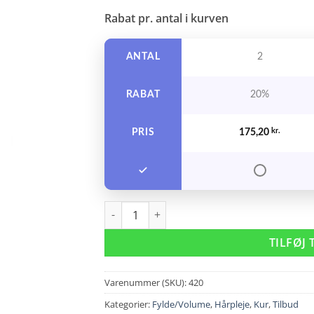
Rabat pr. antal i kurven
ANTAL
2
RABAT
20%
PRIS
175,20
kr.
Evo Lockdown Smoothing Treatment 150 ml.
TILFØJ 
Varenummer (SKU):
420
Kategorier:
Fylde/Volume
,
Hårpleje
,
Kur
,
Tilbud