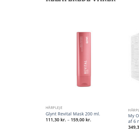
Å LAGER
+
+
HÅRPLEJE
HÅRPL
 1000 ml. Pumpe
Glynt Revital Mask 200 ml.
My Or
Prisinterval:
111,30
kr.
–
159,00
kr.
af 6 
111,30 kr.
Prisinterval:
0
kr.
–
318,00
kr.
349,
til
222,60 kr.
159,00 kr.
til
318,00 kr.