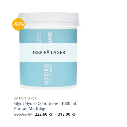
-50%
IKKE PÅ LAGER
+
CONDITIONER
Glynt Hydro Conditioner 1000 ml.
Pumpe Medfølger
l:
Prisinterval:
636,00
kr.
222,60
kr.
–
318,00
kr.
222,60 kr.
til
318,00 kr.