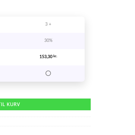
3 +
30%
153,30
kr.
 antal
TIL KURV