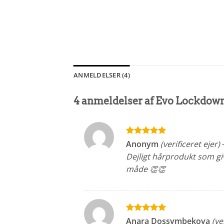
ANMELDELSER (4)
4 anmeldelser af
Evo Lockdown
Vurderet
5
Anonym
(verificeret ejer)
ud af 5
Dejligt hårprodukt som gi
måde 👏👏
Vurderet
5
Anara Dossymbekova
(ve