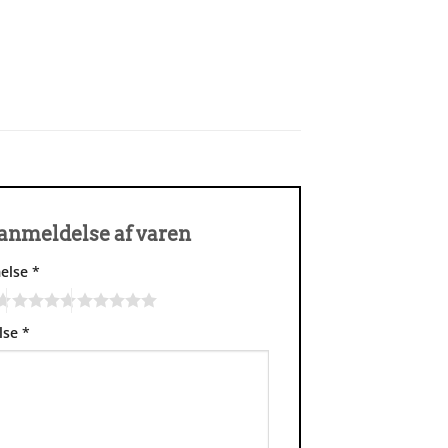
n anmeldelse af varen
else
*
lse
*