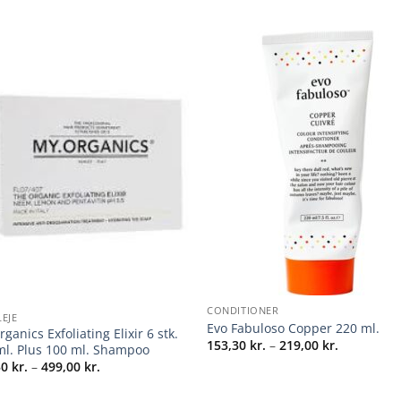
+
CONDITIONER
EJE
Evo Fabuloso Copper 220 ml.
ganics Exfoliating Elixir 6 stk.
Prisinterva
153,30
kr.
–
219,00
kr.
ml. Plus 100 ml. Shampoo
153,30 kr.
Prisinterval:
30
kr.
–
499,00
kr.
til
349,30 kr.
219,00 kr.
til