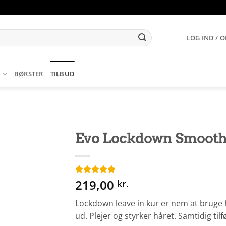
LOG IND / 
K
BØRSTER
TILBUD
Evo Lockdown Smoothi
219,00
Bedømt
4
kr.
som
5
ud
af 5 baseret
Lockdown leave in kur er nem at bruge hv
på
kundebedømmelser
ud. Plejer og styrker håret. Samtidig til