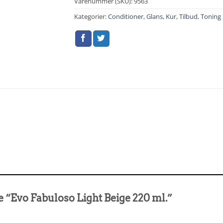
Varenummer (SKU):
9563
Kategorier:
Conditioner
,
Glans
,
Kur
,
Tilbud
,
Toning
de “Evo Fabuloso Light Beige 220 ml.”