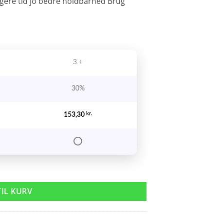
ngere tid jo bedre holdbarhed Brug
3 +
30%
153,30
kr.
TIL KURV