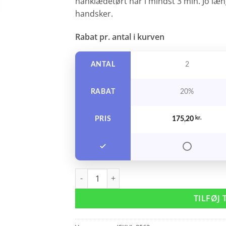
hånklædetørt hår i mindst 3 min. Jo læ
handsker.
Rabat pr. antal i kurven
ANTAL
2
RABAT
20%
PRIS
175,20
kr.
Evo Fabuloso Light Beige 220 ml. antal
TILFØJ 