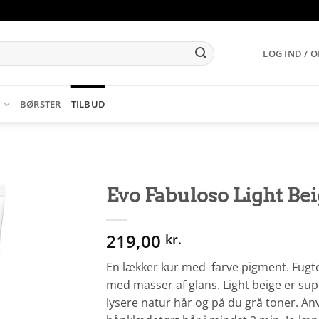
LOG IND / 
K
BØRSTER
TILBUD
Evo Fabuloso Light Bei
219,00
kr.
En lækker kur med farve pigment. Fugte
med masser af glans. Light beige er super
lysere natur hår og på du grå toner. An