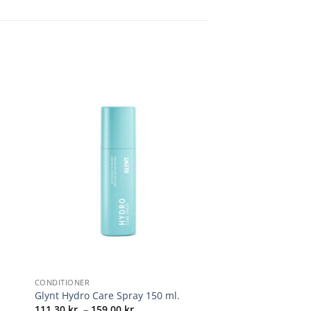
+
CONDITIONER
Glynt Hydro Care Spray 150 ml.
Prisinterval:
111,30
kr.
–
159,00
kr.