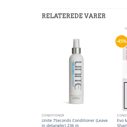
RELATEREDE VARER
-45%
+
+
CONDITIONER
COND
t Hydrating
Unite 7Seconds Conditioner (Leave
Evo 
l.
in detangler) 236 m
Sham