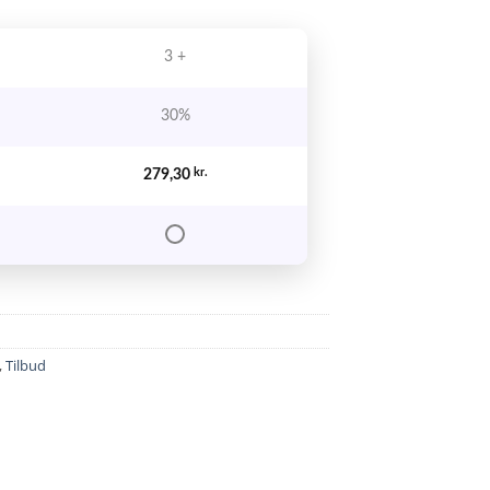
kr..
3 +
30%
279,30
kr.
,
Tilbud