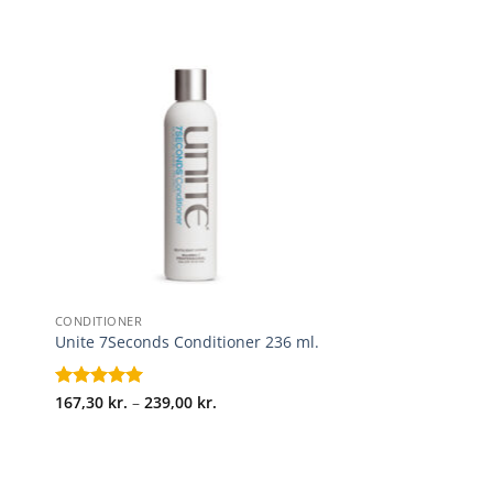
+
CONDITIONER
Unite 7Seconds Conditioner 236 ml.
l:
Prisinterval:
Vurderet
167,30
kr.
5
–
239,00
kr.
167,30 kr.
ud af 5
til
239,00 kr.