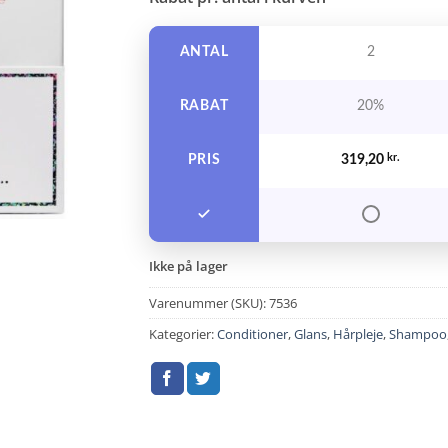
pris
pris
var:
er:
730,00 kr..
399,00 
ANTAL
2
RABAT
20%
PRIS
319,20
kr.
Ikke på lager
Varenummer (SKU):
7536
Kategorier:
Conditioner
,
Glans
,
Hårpleje
,
Shampoo