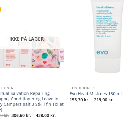
IKKE PÅ LAGER
+
ITIONER
CONDITIONER
itual Salvation Repairing
Evo Head Mistrees 150 ml.
poo, Conditioner og Leave in
Prisinterva
153,30
kr.
–
219,00
kr.
153,30 kr.
 Campers (Ialt 3 Stk. i fin Toilet
til
e)
219,00 kr.
Prisinterval:
00
kr.
306,60
kr.
–
438,00
kr.
306,60 kr.
til
438,00 kr.