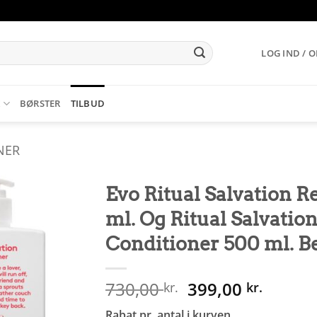
LOG IND / 
K
BØRSTER
TILBUD
NER
Evo Ritual Salvation 
ml. Og Ritual Salvatio
Conditioner 500 ml. 
Den
Den
730,00
399,00
kr.
kr.
oprindelige
aktuel
Rabat pr. antal i kurven