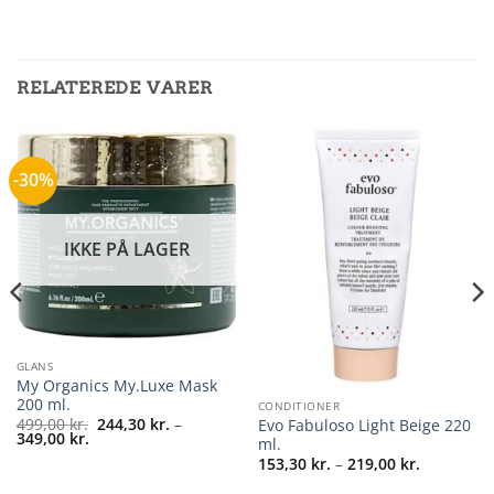
RELATEREDE VARER
-30%
IKKE PÅ LAGER
GLANS
My Organics My.Luxe Mask
200 ml.
CONDITIONER
499,00
kr.
244,30
kr.
–
Evo Fabuloso Light Beige 220
Prisinterval:
349,00
kr.
ml.
244,30 kr.
Prisinterva
153,30
kr.
–
219,00
kr.
til
153,30 kr.
349,00 kr.
:
til