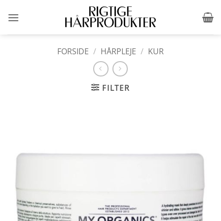
Fortsæt
til
indhold
FORSIDE
/
HÅRPLEJE
/
KUR
FILTER