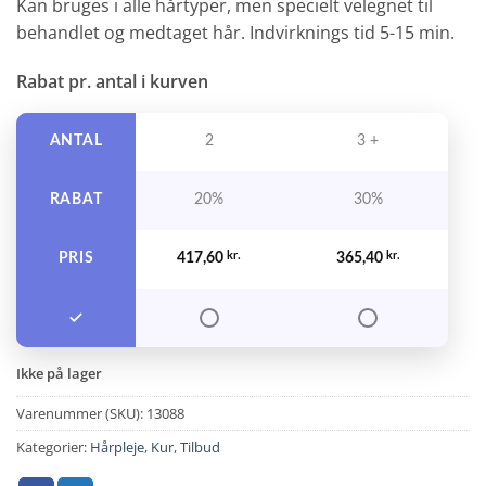
Kan bruges i alle hårtyper, men specielt velegnet til
behandlet og medtaget hår. Indvirknings tid 5-15 min.
Rabat pr. antal i kurven
ANTAL
2
3 +
RABAT
20%
30%
PRIS
417,60
kr.
365,40
kr.
Ikke på lager
Varenummer (SKU):
13088
Kategorier:
Hårpleje
,
Kur
,
Tilbud