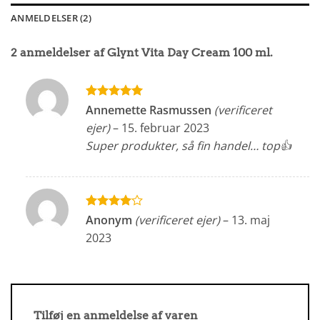
ANMELDELSER (2)
2 anmeldelser af
Glynt Vita Day Cream 100 ml.
Vurderet
5
Annemette Rasmussen
(verificeret
ud af 5
ejer)
–
15. februar 2023
Super produkter, så fin handel… top👍
Vurderet
Anonym
(verificeret ejer)
–
13. maj
4
ud af
2023
5
Tilføj en anmeldelse af varen