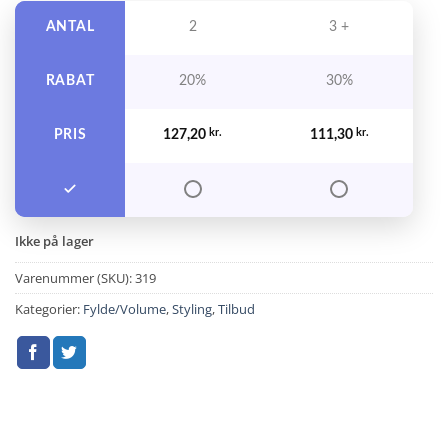
ANTAL
2
3 +
RABAT
20%
30%
PRIS
127,20
kr.
111,30
kr.
Ikke på lager
Varenummer (SKU):
319
Kategorier:
Fylde/Volume
,
Styling
,
Tilbud