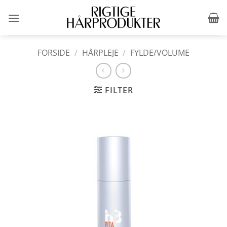
Fortsæt
til
indhold
FORSIDE
/
HÅRPLEJE
/
FYLDE/VOLUME
FILTER