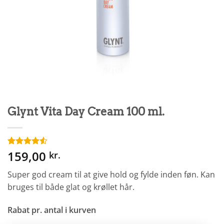
Glynt Vita Day Cream 100 ml.
159,00
Bedømt
2
kr.
som
4.5
ud af 5
Super god cream til at give hold og fylde inden føn. Kan
baseret på
kundebedømmelser
bruges til både glat og krøllet hår.
Rabat pr. antal i kurven